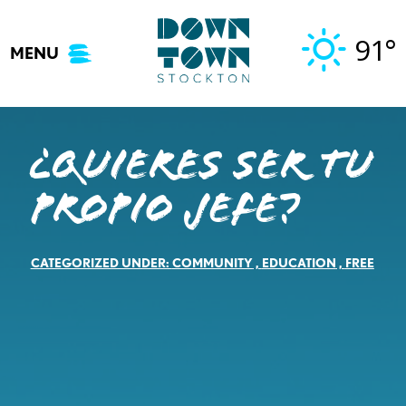
Skip
to
91°
MENU
content
¿Quieres Ser tu
Propio Jefe?
CATEGORIZED UNDER:
COMMUNITY
,
EDUCATION
,
FREE