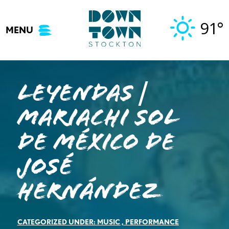
Skip
to
91°
MENU
content
LEYENDAS |
MARIACHI SOL
DE MÉXICO DE
JOSÉ
HERNÁNDEZ
CATEGORIZED UNDER:
MUSIC
,
PERFORMANCE