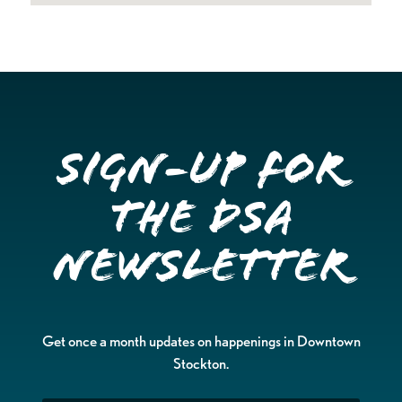
Sign-up for
the DSA
Newsletter
Get once a month updates on happenings in Downtown
Stockton.